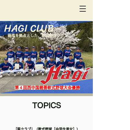
総合型地域スポーツクラブ
一般社団法人 絆スポーツクラブ萩
​HAGI CLUB
萩市を拠点とした、軟式野球クラブ
第４回西中国親善軟式野球大会優勝
​TOPICS
「萩クラブ」（軟式野球［中学生男女］）