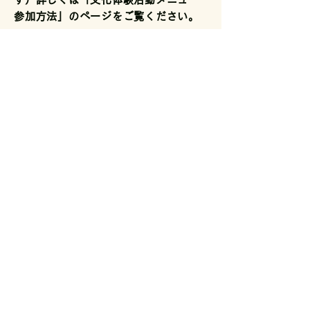
参加方法」のページをご覧ください。
参加申込
​News
​About
​会社概要
​事業一覧
​会員登録
​お問合わせ