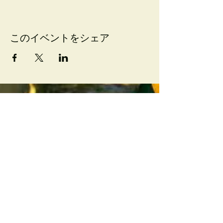
このイベントをシェア
​News
​About
​会社概要
​事業一覧
​会員登録