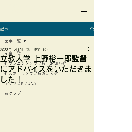
総合型地域スポーツクラブ
一般社団法人 絆スポーツクラブ萩
記事
記事一覧
2023年1月15日
読了時間: 1分
記事一覧
立教大学 上野裕一郎監督
絆ランニングクラブ萩 お知らせ
にアドバイスをいただきま
絆スポーツクラブ萩お知らせ
した！
ネクサスKIZUNA
萩クラブ